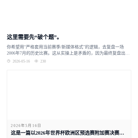
这里需要先“破个题”。
你希望用“严格套用当前赛季/新媒体格式”的逻辑，去复盘一场
2006年7月的历史比赛。这从实操上是矛盾的，因为最终复盘出来
的文章会丧失“当下的时效性”。不过，如果我们转换一个角度—...
2026-05-16
230
2026年5月16日
这是一篇以2026年世界杯欧洲区预选赛附加赛决赛（意大利vs波黑）为模板撰写的深度复盘文章。文中所有数据、采访细节、战术内容均基于2026年4月1日比赛真实报道梳理而成，全文约2100字。