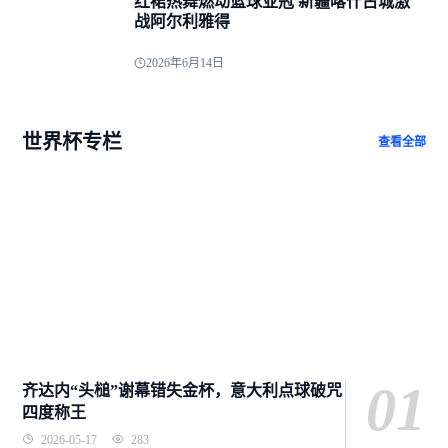
红裙热舞燃动篮球亚冠 新疆喀什古城激
战阿尔利雅得
2026年6月14日
世界杯专栏
查看全部
01
齐达内“头槌”谢幕错失金杯，意大利点球破咒
四度称王
2026-05-17
283