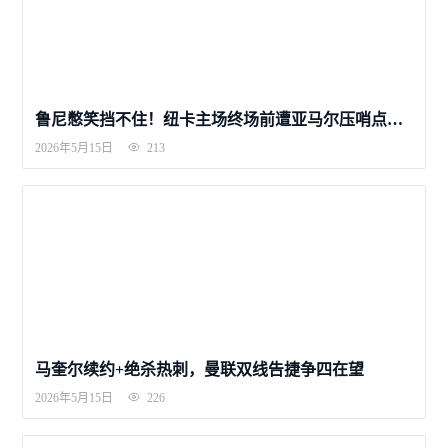
鲁尼憋笑挡不住！纽卡主场终场前遭亚马尔压哨点球绝平，巴萨1-1客场全身而退
2026年5月15日
213
马奎尔续约+绝杀热刺，曼联双线告捷争四在望
2026年5月15日
226