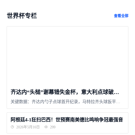
世界杯专栏
查看全部
齐达内“头槌”谢幕错失金杯，意大利点球破咒四度称王
关键数据：齐达内勺子点球首开纪录，马特拉齐头球扳平；加时赛齐达内头顶马特拉齐染红，成世界杯决赛首位进...
阿根廷4-1狂扫巴西！世预赛南美德比鸣响争冠最强音
2026年5月16日
299