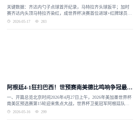
关键数据：齐达内勺子点球首开纪录，马特拉齐头球扳平；加时
赛齐达内头顶马特拉齐染红，成世界杯决赛首位进球+红牌球员；
点球大战意大利5罚全中，特雷泽盖中横梁，意大利总分6-4破28
2026-05-17
283
年不...
阿根廷4-1狂扫巴西！世预赛南美德比鸣响争冠最强音
一、开篇总览北京时间2026年4月27日上午，2026年美加墨世界杯
南美区预选赛第15轮迎来焦点大战，世界杯卫冕冠军阿根廷队在
布宜诺斯艾利斯的纪念碑球场主场迎战宿敌巴西队。最终比分...
2026-05-16
299