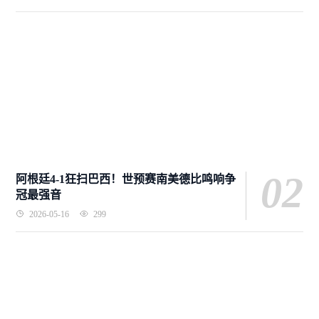
02
阿根廷4-1狂扫巴西！世预赛南美德比鸣响争
冠最强音
2026-05-16
299