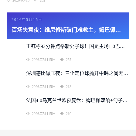
2026-05-15
262
2026年5月15日
百场失意夜：维尼修斯破门难救主，姆巴佩进球被吹+伤退，皇马1-1遭贝蒂斯绝平争冠希望渺茫
王钰栋93分钟点杀斩处子球！国足主场1-0巴林收官世预赛，积分榜第五告别美加墨
2026年5月15日
257
深圳德比碾压夜：三个定位球撕开中韩之间无法愈合的伤口
2026年5月15日
213
法国4-0乌克兰世欧预复盘：姆巴佩双响+勺子点球，“高卢雄鸡”提前两轮加冕小组第一
2026年5月15日
219