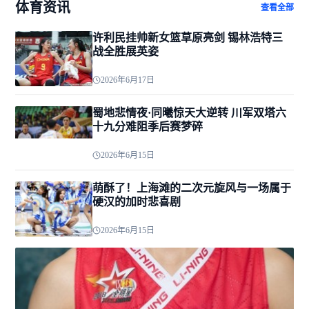
体育资讯
查看全部
许利民挂帅新女篮草原亮剑 锡林浩特三
战全胜展英姿
2026年6月17日
蜀地悲情夜·同曦惊天大逆转 川军双塔六
十九分难阻季后赛梦碎
2026年6月15日
萌酥了！上海滩的二次元旋风与一场属于
硬汉的加时悲喜剧
2026年6月15日