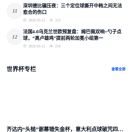
深圳德比碾压夜：三个定位球撕开中韩之间无法
11
愈合的伤口
2026-05-15
213
法国4-0乌克兰世欧预复盘：姆巴佩双响+勺子点
12
球，“高卢雄鸡”提前两轮加冕小组第一
2026-05-15
219
世界杯专栏
查看全部
齐达内“头槌”谢幕错失金杯，意大利点球破咒四度称王