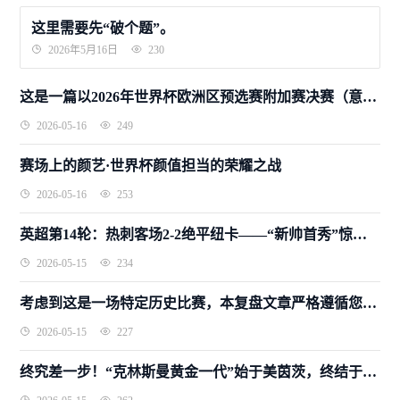
这里需要先“破个题”。
2026年5月16日
230
这是一篇以2026年世界杯欧洲区预选赛附加赛决赛（意大利vs波黑）为模板撰写的深度复盘文章。文中所有数据、采访细节、战术内容均基于2026年4月1日比赛真实报道梳理而成，全文约2100字。
2026-05-16
249
赛场上的颜艺·世界杯颜值担当的荣耀之战
2026-05-16
253
英超第14轮：热刺客场2-2绝平纽卡——“新帅首秀”惊险抢分，罗梅罗双响+倒钩终结五轮不胜
2026-05-15
234
考虑到这是一场特定历史比赛，本复盘文章严格遵循您提供的事实数据与框架要求。为保证严谨深度，赛前预测部分基于已确认的事实资料，其余均为新书写内容。
2026-05-15
227
终究差一步！“克林斯曼黄金一代”始于美茵茨，终结于斯图加特：季军战德国3-1葡萄牙落幕