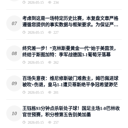
2026-05-15
234
考虑到这是一场特定历史比赛，本复盘文章严格
07
遵循您提供的事实数据与框架要求。为保证严谨
深度，赛前预测部分基于已确认的事实资料，其
2026-05-15
227
余均为新书写内容。
终究差一步！“克林斯曼黄金一代”始于美茵茨，
08
终结于斯图加特：季军战德国3-1葡萄牙落幕
2026-05-15
262
百场失意夜：维尼修斯破门难救主，姆巴佩进球
09
被吹+伤退，皇马1-1遭贝蒂斯绝平争冠希望渺茫
2026-05-15
201
王钰栋93分钟点杀斩处子球！国足主场1-0巴林收
10
官世预赛，积分榜第五告别美加墨
2026-05-15
257