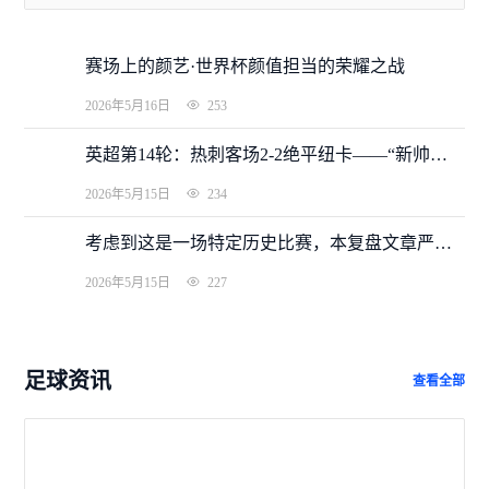
赛场上的颜艺·世界杯颜值担当的荣耀之战
2026年5月16日
253
英超第14轮：热刺客场2-2绝平纽卡——“新帅首秀”惊险抢分，罗梅罗双响+倒钩终结五轮不胜
2026年5月15日
234
考虑到这是一场特定历史比赛，本复盘文章严格遵循您提供的事实数据与框架要求。为保证严谨深度，赛前预测部分基于已确认的事实资料，其余均为新书写内容。
2026年5月15日
227
足球资讯
查看全部