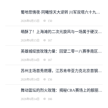
蜀地悲情夜·同曦惊天大逆转 川军双塔六十九分难阻季后赛梦碎
2026年6月15日
150
萌酥了！上海滩的二次元旋风与一场属于硬汉的加时悲喜剧
2026年6月15日
167
英雄城绽放玫瑰力量：回望二零一八赛季南区全明星飒爽英姿
2026年6月14日
167
苏州主场首秀燃爆，江苏肯帝亚力克北京首钢夺取开门红
2026年6月14日
156
舞动篮坛的烈火玫瑰：揭秘CBA赛场上的靓丽风景线
2026年6月14日
166