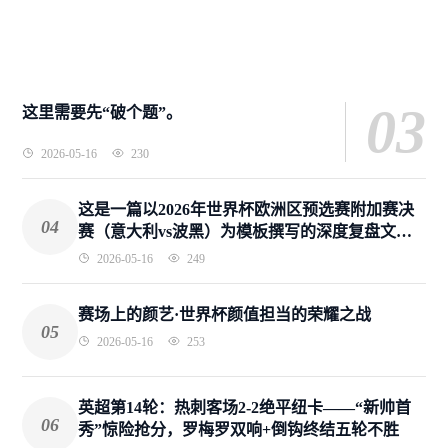
03
这里需要先“破个题”。
2026-05-16
230
这是一篇以2026年世界杯欧洲区预选赛附加赛决
04
赛（意大利vs波黑）为模板撰写的深度复盘文
章。文中所有数据、采访细节、战术内容均基于
2026-05-16
249
2026年4月1日比赛真实报道梳理而成，全文约
2100字。
赛场上的颜艺·世界杯颜值担当的荣耀之战
05
2026-05-16
253
英超第14轮：热刺客场2-2绝平纽卡——“新帅首
06
秀”惊险抢分，罗梅罗双响+倒钩终结五轮不胜