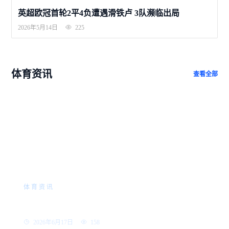
英超欧冠首轮2平4负遭遇滑铁卢 3队濒临出局
2026年5月14日
225
体育资讯
查看全部
体育资讯
许利民挂帅新女篮草原亮剑 锡林
浩特三战全胜展英姿
2026年6月17日
158