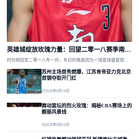
英雄城绽放玫瑰力量：回望二零一八赛季南区
全明星飒爽英姿
时光倒回至二零一八年一月，冬日的南昌因为一场篮球盛宴而热
血沸腾。这座被誉为“英雄城”的红色土地，迎来了中国女子篮球
苏州主场首秀燃爆，江苏肯帝亚力克北京
联赛的全明星周末。在南昌国际体育中心，来自南区的明星队员
首钢夺取开门红
们齐聚一堂...
2026年6月14日
舞动篮坛的烈火玫瑰：揭秘CBA赛场上的
靓丽风景线
2026年6月14日